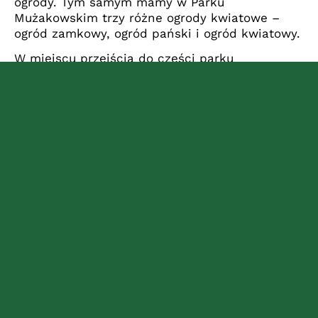
ogrody. Tym samym mamy w Parku
Mużakowskim trzy różne ogrody kwiatowe –
ogród zamkowy, ogród pański i ogród kwiatowy.
W miejscu przejścia do części parku
właściwego znajduje się Pleasureground, przy
której to nazwie po angielsku Książę obstawał,
ponieważ trudno jest znaleźć jej odpowiednik
w języku niemieckim. „Określa on ozdobiony i
ogrodzony teren, znajdujący się bezpośrednio
przy budynku i swoim zasięgiem o wiele
większy niż ogrody”, opisuje Pückler w swoich
„Szkicach” ten element łączący pomiędzy
parkiem a właściwymi ogrodami.
Park, który jest z nim bezpośrednio połączony,
charakteryzuje się rozległymi łąkami,
artystycznymi obiektami wodnymi, małymi
jeziorami jak również drogami o dramatycznej
formie.