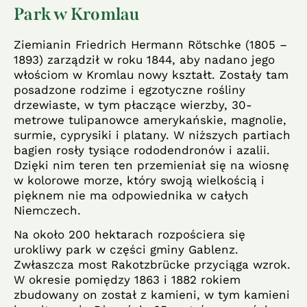
Park w Kromlau
Ziemianin Friedrich Hermann Rötschke (1805 –
1893) zarządził w roku 1844, aby nadano jego
włościom w Kromlau nowy kształt. Zostały tam
posadzone rodzime i egzotyczne rośliny
drzewiaste, w tym płaczące wierzby, 30-
metrowe tulipanowce amerykańskie, magnolie,
surmie, cyprysiki i platany. W niższych partiach
bagien rosły tysiące rododendronów i azalii.
Dzięki nim teren ten przemieniał się na wiosnę
w kolorowe morze, który swoją wielkością i
pięknem nie ma odpowiednika w całych
Niemczech.
Na około 200 hektarach rozpościera się
urokliwy park w części gminy Gablenz.
Zwłaszcza most Rakotzbrücke przyciąga wzrok.
W okresie pomiędzy 1863 i 1882 rokiem
zbudowany on został z kamieni, w tym kamieni