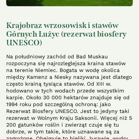
Krajobraz wrzosowisk i stawów
Górnych Łużyc (rezerwat biosfery
UNESCO)
Na południowy zachód od Bad Muskau
rozpoczyna się najrozleglejsza kraina stawów
na terenie Niemiec. Bogata w wodę okolica
między Kamenz a Niesky nazywana jest dlatego
często krainą tysiąca stawów. Od XIII w.
hodowano w tych wodach przede wszystkim
karpie. Około 30 000 hektarów znajduje się od
1994 roku pod szczególną ochroną: jako
Rezerwat Biosfery UNESCO. Jest to jedyny taki
rezerwat w Wolnym Kraju Saksonii. Więcej niż 5
200 gatunków roślin i zwierząt czuje się tu
dobrze, w tym takie, które uznawane są za
zagrożone. Obejmuje to bieliki, żurawie, wydry,