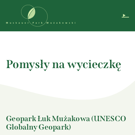
Pomiń nawigację
DE
EN
PL
Instagram
Pomysły na wycieczkę
Geopark Łuk Mużakowa (UNESCO
Globalny Geopark)