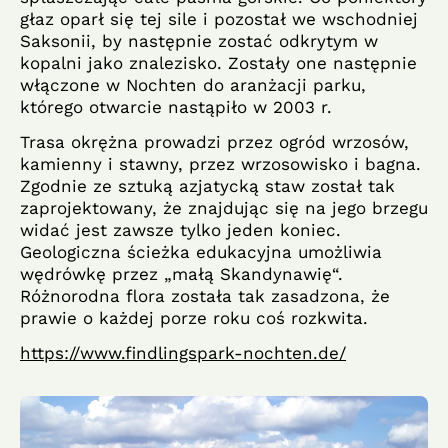
głaz oparł się tej sile i pozostał we wschodniej
Saksonii, by następnie zostać odkrytym w
kopalni jako znalezisko. Zostały one następnie
włączone w Nochten do aranżacji parku,
którego otwarcie nastąpiło w 2003 r.
Trasa okrężna prowadzi przez ogród wrzosów,
kamienny i stawny, przez wrzosowisko i bagna.
Zgodnie ze sztuką azjatycką staw został tak
zaprojektowany, że znajdując się na jego brzegu
widać jest zawsze tylko jeden koniec.
Geologiczna ścieżka edukacyjna umożliwia
wędrówkę przez „małą Skandynawię“.
Różnorodna flora została tak zasadzona, że
prawie o każdej porze roku coś rozkwita.
https://www.findlingspark-nochten.de/