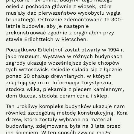
osiedla pochodzą głównie z wiosek, które
musiały dać pierwszeństwo wydobyciu węgla
brunatnego. Ostrożnie zdemontowano te 300-
letnie budowle, aby je następnie
zrekonstruować zgodnie z oryginałem przy
stawie Erlichtteich w Rietschen.
Początkowo Erlichthof został otwarty w 1994 r.
jako muzeum. Wystawa w różnych budynkach
zagrody ukazuje wcześniejsze życie chłopów
tych wrzosowisk. Osiedle składa się z łącznie
ponad 20 chałup drewnianych, w których
znajdują się m.in. Informacja Turystyczna,
stodoła wilka, piekarnia z piecem kamiennym,
dom tkacza, stodoła ceramiczna i sklep.
Ten urokliwy kompleks budynków ukazuje nam
również szczególną metodę konstrukcyjną. Kora
drzew, które zostały wybrane na materiał
budowlany, zdejmowana była na 3 lata przed
ich ścięciem. W ten sposób żywica mogła