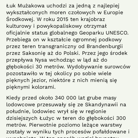
Łuk Mużakowa uchodzi za jedną z najlepiej
wykształconych moren czołowych w Europie
Środkowej. W roku 2015 ten krajobraz
kulturowy i powykopaliskowy otrzymał
oficjalnie status globalnego Geoparku UNESCO.
Przebiega on w kształcie ogromnej podkowy
przez teren transgraniczny od Brandenburgii
przez Saksonię aż do Polski. Przez jego środek
przepływa Nysa wchodząc w ląd aż do
głębokości 30 metrów. Wydobywanie surowców
pozostawiło w tej okolicy po sobie wiele
pięknych jezior, niektóre z nich mienią się
pięknymi kolorami.
Kiedy przed około 340 000 lat grube masy
lodowcowe przesuwały się ze Skandynawii na
południe, lodowiec wrył się w regionie
dzisiejszych Łużyc w teren do głębokości 300
metrów. Pierwotnie poziomo leżące warstwy
zostały w wyniku tych procesów pofałdowane i