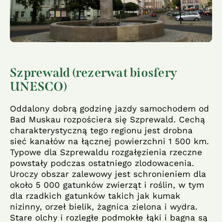
Szprewald (rezerwat biosfery
UNESCO)
Oddalony dobrą godzinę jazdy samochodem od
Bad Muskau rozpościera się Szprewald. Cechą
charakterystyczną tego regionu jest drobna
sieć kanałów na łącznej powierzchni 1 500 km.
Typowe dla Szprewaldu rozgałęzienia rzeczne
powstały podczas ostatniego zlodowacenia.
Uroczy obszar zalewowy jest schronieniem dla
około 5 000 gatunków zwierząt i roślin, w tym
dla rzadkich gatunków takich jak kumak
nizinny, orzeł bielik, żagnica zielona i wydra.
Stare olchy i rozległe podmokłe łąki i bagna są