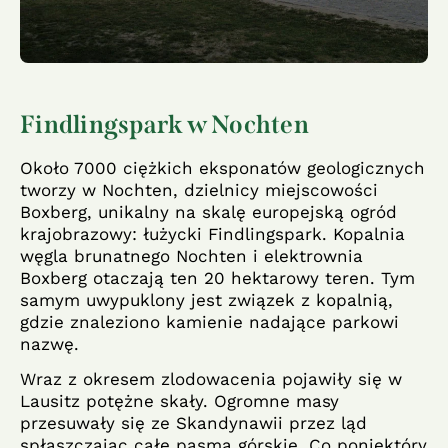
Findlingspark w Nochten
Około 7000 ciężkich eksponatów geologicznych
tworzy w Nochten, dzielnicy miejscowości
Boxberg, unikalny na skalę europejską ogród
krajobrazowy: łużycki Findlingspark. Kopalnia
węgla brunatnego Nochten i elektrownia
Boxberg otaczają ten 20 hektarowy teren. Tym
samym uwypuklony jest związek z kopalnią,
gdzie znaleziono kamienie nadające parkowi
nazwę.
Wraz z okresem zlodowacenia pojawiły się w
Lausitz potężne skały. Ogromne masy
przesuwały się ze Skandynawii przez ląd
spłaszczając całe pasma górskie. Co poniektóry