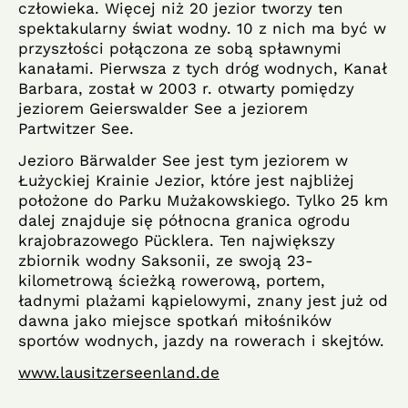
człowieka. Więcej niż 20 jezior tworzy ten
spektakularny świat wodny. 10 z nich ma być w
przyszłości połączona ze sobą spławnymi
kanałami. Pierwsza z tych dróg wodnych, Kanał
Barbara, został w 2003 r. otwarty pomiędzy
jeziorem Geierswalder See a jeziorem
Partwitzer See.
Jezioro Bärwalder See jest tym jeziorem w
Łużyckiej Krainie Jezior, które jest najbliżej
położone do Parku Mużakowskiego. Tylko 25 km
dalej znajduje się północna granica ogrodu
krajobrazowego Pücklera. Ten największy
zbiornik wodny Saksonii, ze swoją 23-
kilometrową ścieżką rowerową, portem,
ładnymi plażami kąpielowymi, znany jest już od
dawna jako miejsce spotkań miłośników
sportów wodnych, jazdy na rowerach i skejtów.
www.lausitzerseenland.de