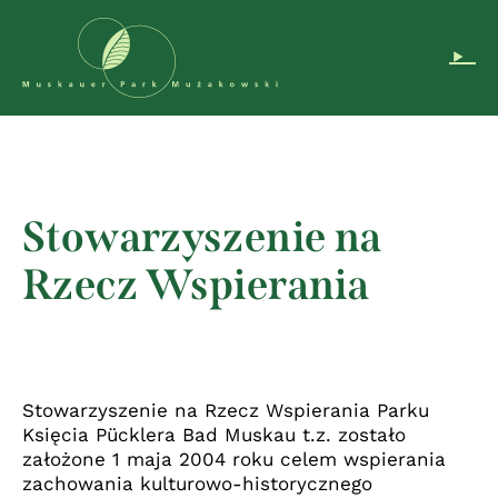
Pomiń nawigację
DE
EN
PL
Instagram
Stowarzyszenie na
Rzecz Wspierania
Stowarzyszenie na Rzecz Wspierania Parku
Księcia Pücklera Bad Muskau t.z. zostało
założone 1 maja 2004 roku celem wspierania
zachowania kulturowo-historycznego