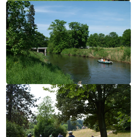
Kontakt:
+49 35771 63 950
+49 151 52 13 14 20
reiterhof-lisk@web.de
www.reiterhof-lisk.de