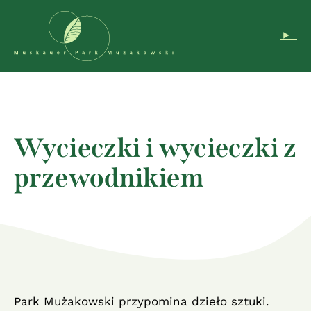
Pomiń nawigację
DE
EN
PL
Instagram
Wycieczki i wycieczki z
przewodnikiem
Park Mużakowski przypomina dzieło sztuki.