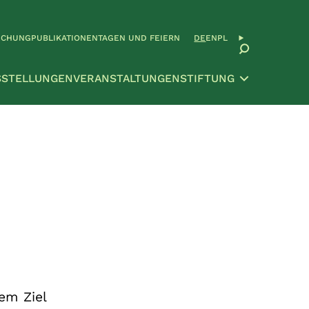
SCHUNG
PUBLIKATIONEN
TAGEN UND FEIERN
DE
EN
PL
SSTELLUNGEN
VERANSTALTUNGEN
STIFTUNG
em Ziel