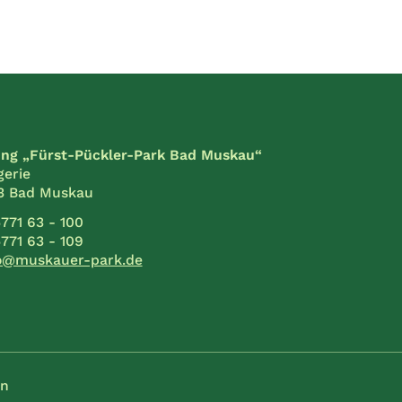
ung „Fürst-Pückler-Park Bad Muskau“
erie
3 Bad Muskau
771 63 - 100
771 63 - 109
o@muskauer-park.de
n