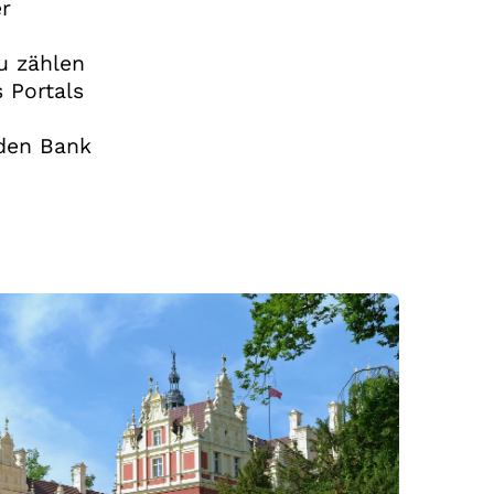
r
u zählen
 Portals
nden Bank