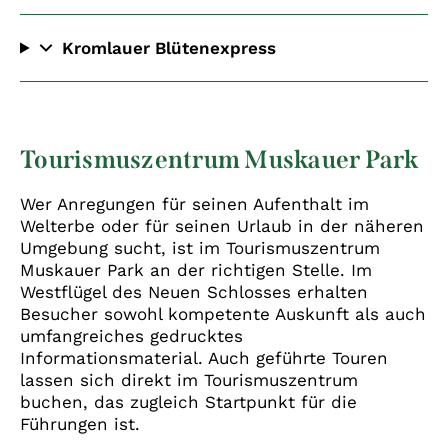
aus Richtung Görlitz über die B 115
Kromlauer Blütenexpress
Kontakt: Peter Nowak
0172 38 64 778
geöffnet vom 01.04. bis 31.10., täglich von 10:00
bis 18:00 Uhr
Oder-Neiße-Radweg: 630 km von der Neiße-
Tourismuszentrum Muskauer Park
Quelle zum Stettiner Haff
Fürst-Pückler-Weg: 500 km auf den Spuren
Wer Anregungen für seinen Aufenthalt im
Pücklers
Welterbe oder für seinen Urlaub in der näheren
Froschradweg: 260 km durch die
Umgebung sucht, ist im Tourismuszentrum
hier
Omnisbusverkehr Oberlausitz (moVeas)
Oberlausitzer Heide- und Teichlandschaft
Muskauer Park an der richtigen Stelle. Im
Kontakt:
03588 25 91 730
Westflügel des Neuen Schlosses erhalten
Weitere Informationen bei der Marketing-
www.ov-oberlausitz.de
Besucher sowohl kompetente Auskunft als auch
Gesellschaft Oberlausitz-Niederschlesien
umfangreiches gedrucktes
Gesellschaft zur Betreibung der Waldeisenbahn
GmbH
Informationsmaterial. Auch geführte Touren
mbH Weißwasser
Kontakt:
03591 48 770
│
www.radwandern-
lassen sich direkt im Tourismuszentrum
Kontakt:
03576 20 74
oberlausitz.de
buchen, das zugleich Startpunkt für die
72
www.waldeisenbahn.de
Führungen ist.