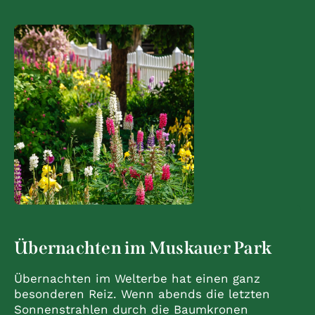
von Feuerwerkskörpern sind ohne
Ausnahmegenehmigung strengstens
untersagt.
Es ist nicht gestattet, Zelte, zeltähnliche
Konstruktionen oder andere Behausungen
aufzubauen und im Freien zu nächtigen.
Zuwiderhandlungen gegen die Parkordnung
werden geahndet.
Übernachten im Muskauer Park
Übernachten im Welterbe hat einen ganz
besonderen Reiz. Wenn abends die letzten
Sonnenstrahlen durch die Baumkronen