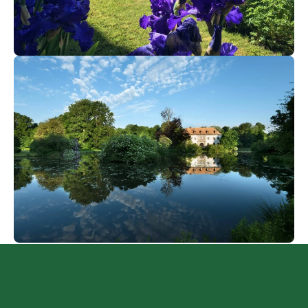
Für die Entsorgung von Abfällen, die beim
Besuch des Parks entstehen, sind die
Papierkörbe im zentralen Parkbereich zu
nutzen. In den Randbereichen des Parks ist
Abfall mitzunehmen. Verunreinigungen, das
Hinterlassen von Abfällen im Park außerhalb
der Papierkörbe und illegales Müllentsorgen
sind verboten.
Gewerbliche Tätigkeiten jeder Art (z. B. Foto-
und Filmaufnahmen für gewerbliche
Zwecke) bedürfen der vorherigen
Zustimmung. Dies gilt auch für das
Anbringen von Plakaten und Schildern sowie
sonstige Werbung.
Der Betrieb von Flugmodellen und
unbemannten Luftfahrtsystemen („Drohnen“)
im Park ist untersagt. Ausnahmeerlaubnisse
können beantragt werden.
Offenes Feuer, Grillen und das Abbrennen