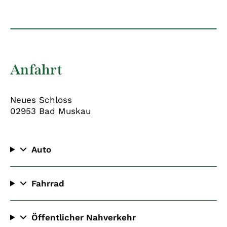
MapLibre
Anfahrt
Neues Schloss
02953 Bad Muskau
Auto
Fahrrad
aus Richtung Berlin und Cottbus von der A 15
über die B 115
aus Richtung Dresden und Bautzen von der
Öffentlicher Nahverkehr
A4 über die B 156